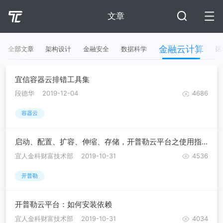
文章
金融云计算
全部文章
架构设计
金融安全
数据科学
区
宜信容器云排错工具集
段德华
2019-12-04
4686
容器云
启动、配置、扩容、伸缩、存储，开普勒云平台之使用指南
宜人金科财富技术部
2019-10-31
4536
开普勒
开普勒云平台：如何安装依赖
宜人金科财富技术部
2019-10-31
4034