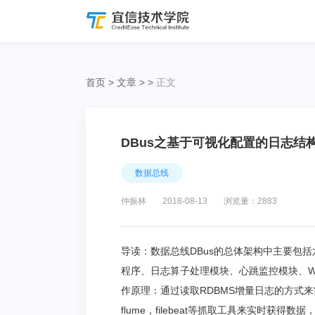
首页
>
文章
>
>
正文
DBus之基于可视化配置的日志结
数据总线
仲振林
2018-08-13
浏览量：2883
导读：数据总线DBus的总体架构中主要包
程序、日志算子处理模块、心跳监控模块、W
作原理：通过读取RDBMS增量日志的方式来
flume，filebeat等抓取工具来实时