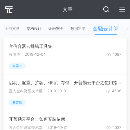
文章
金融云计算
全部文章
架构设计
金融安全
数据科学
区
宜信容器云排错工具集
段德华
2019-12-04
4687
容器云
启动、配置、扩容、伸缩、存储，开普勒云平台之使用指南
宜人金科财富技术部
2019-10-31
4536
开普勒
开普勒云平台：如何安装依赖
宜人金科财富技术部
2019-10-31
4037