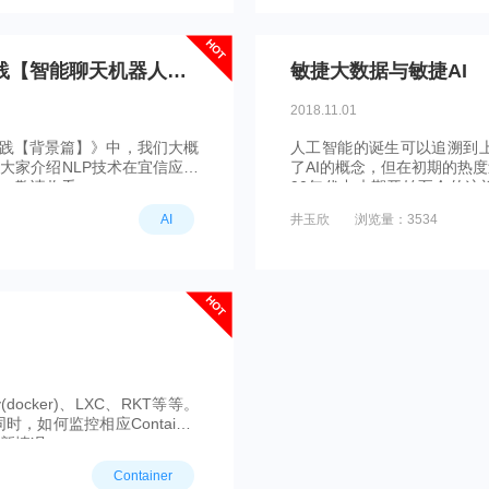
HOT
敏捷AI | NLP技术在宜信业务中的实践【智能聊天机器人篇】
敏捷大数据与敏捷AI
2018.11.01
的实践【背景篇】》中，我们大概
人工智能的诞生可以追溯到上
大家介绍NLP技术在宜信应用
了AI的概念，但在初期的热
，敬请收看~
90年代中末期开始至今的这
时期。
AI
井玉欣
浏览量：3534
HOT
cker)、LXC、RKT等等。
如何监控相应Container
新情况。
Container