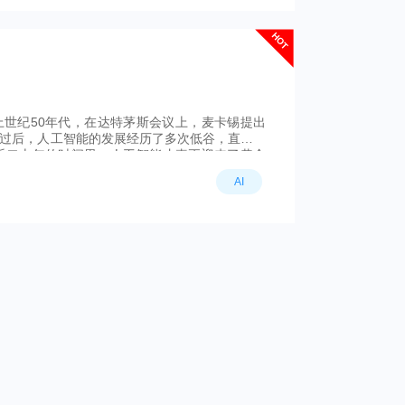
HOT
世纪50年代，在达特茅斯会议上，麦卡锡提出
度过后，人工智能的发展经历了多次低谷，直到从
近二十年的时间里，人工智能才真正迎来了黄金
AI