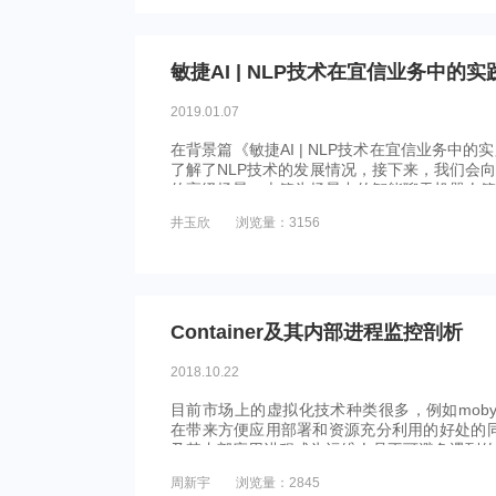
2019.01.07
在背景篇《敏捷AI | NLP技术在宜信业务中
了解了NLP技术的发展情况，接下来，我们会向
的高级场景。本篇为场景中的智能聊天机器人篇
井玉欣
浏览量：3156
Container及其内部进程监控剖析
2018.10.22
目前市场上的虚拟化技术种类很多，例如moby(do
在带来方便应用部署和资源充分利用的好处的同时，
及其内部应用进程成为运维人员不可避免遇到的
周新宇
浏览量：2845