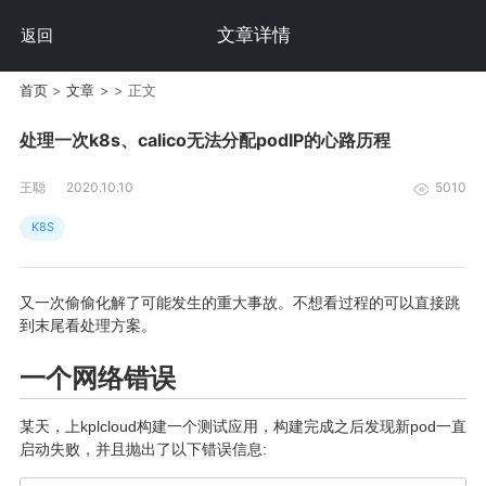
文章详情
返回
首页
>
文章
>
>
正文
处理一次k8s、calico无法分配podIP的心路历程
王聪
2020.10.10
5010
K8S
又一次偷偷化解了可能发生的重大事故。不想看过程的可以直接跳
到末尾看处理方案。
一个网络错误
某天，上kplcloud构建一个测试应用，构建完成之后发现新pod一直
启动失败，并且抛出了以下错误信息: