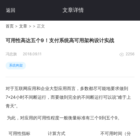
文章详情
返回
首页
>
文章
>
>
正文
可用性高达五个9！支付系统高可用架构设计实战
冯忠旗
2018.09.11
2256
系统构架
对于互联网应用和企业大型应用而言，多数都尽可能地要求做到
7*24
小时不间断运行，而要做到完全的不间断运行可以说“难于上
青天”。
为此，对应用的可用性程度一般衡量标准有三个
9
到五个
9
。
可用性指标
计算方式
不可用时间（分