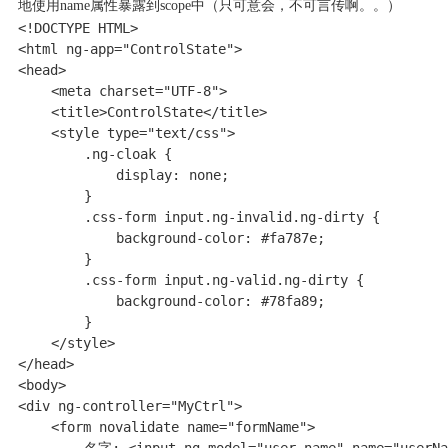
地使用
name
属性暴露到
scope
中（只可意会，不可言传啊。。）
<!DOCTYPE HTML>

<html ng-app="ControlState">

<head>

    <meta charset="UTF-8">

    <title>ControlState</title>

    <style type="text/css">

        .ng-cloak {

            display: none;

        }

        .css-form input.ng-invalid.ng-dirty {

            background-color: #fa787e;

        }

        .css-form input.ng-valid.ng-dirty {

            background-color: #78fa89;

        }

    </style>

</head>

<body>

<div ng-controller="MyCtrl">

    <form novalidate name="formName">

        名字: <input ng-model="user.name" name="userNam