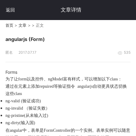
文章详情
返回
首页
>
文章
>
>
正文
angularjs (Form)
匿名
2017.07.17
535
Forms
为了让
form
以及控件、
ngModel
富有样式，可以增加以下
class
：
通过在元素上添加repuired等验证指令 angularjs自动更具状态切换
这些class
ng-valid (验证成功)
ng-invalid （验证失败）
ng-pristine(从未输入过)
ng-dirty(输入国)
在
angular
中，表单是
FormController
的一个实例。表单实例可以随意