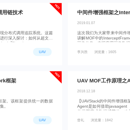
HOT
的调用链技术
中间件增强框架之Interc
2019.01.07
现分布式调用追踪系统。这篇
这次我们为大家带来中间件增
进行深入探讨：如何从超文本
讲解MOF中的Intercept
body和header。
画像信息，实现应用画像数据
UAV
李兴胜
浏览量：1605
HOT
ork框架
UAV MOF工作原理之
2018.12.18
ork框架。该框架提供统一的数据
【UAVStack的中间件增强
集。
Agent是如何借助javaagen
前提下完成数据捕获的。欢迎继
新。
UAV
曾礼
浏览量：1842