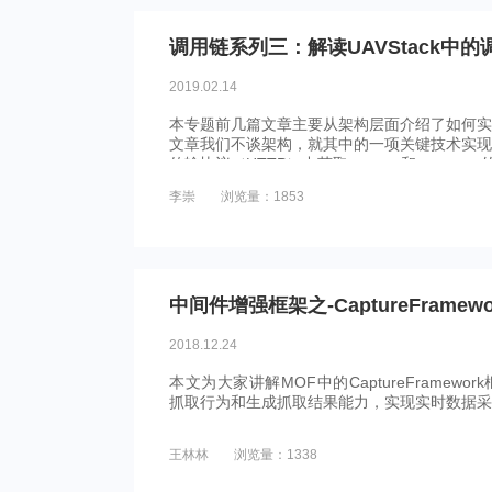
调用链系列三：解读UAVStack中
2019.02.14
本专题前几篇文章主要从架构层面介绍了如何实
文章我们不谈架构，就其中的一项关键技术实现
传输协议（HTTP）中获取request和response的
李崇
浏览量：1853
中间件增强框架之-CaptureFramew
2018.12.24
本文为大家讲解MOF中的CaptureFramew
抓取行为和生成抓取结果能力，实现实时数据采
王林林
浏览量：1338