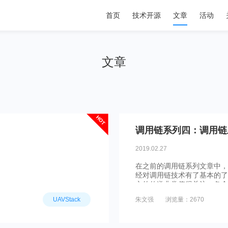
首页
技术开源
文章
活动
文章
HOT
调用链系列四：调用链
2019.02.27
。
在之前的调用链系列文章中，
经对调用链技术有了基本的了
文的传递非常值得关注。各个
传递。在传递过程中，上下文
UAVStack
朱文强
浏览量：2670
甚至可能会发生断裂。本文主
现细节。