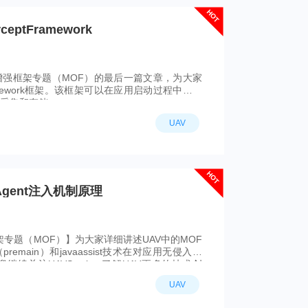
HOT
eptFramework
强框架专题（MOF）的最后一篇文章，为大家
Framework框架。该框架可以在应用启动过程中获取
采集和存储。
UAV
HOT
Agent注入机制原理
框架专题（MOF）】为大家详细讲述UAV中的MOF
t（premain）和javaassist技术在对应用无侵入的
续关注UAVStack，了解UAV更多的技术创
UAV