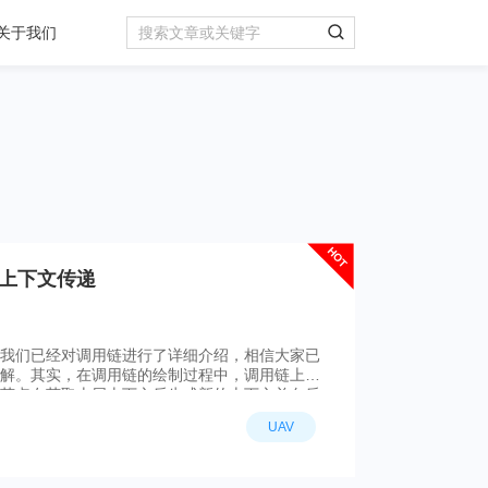
关于我们
HOT
上下文传递
我们已经对调用链进行了详细介绍，相信大家已
解。其实，在调用链的绘制过程中，调用链上下
节点在获取上层上下文后生成新的上下文并向后
一旦丢失或出现异常就会导致调用链数据缺失，
UAV
要讲述UAV中调用链上下文传递过程中的部分实